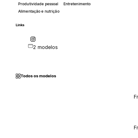
Produtividade pessoal
Entretenimento
Alimentação e nutrição
Links
2 modelos
Todos os modelos
F
F