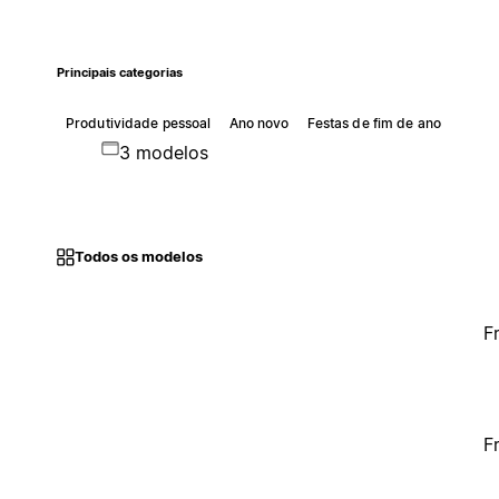
Principais categorias
Produtividade pessoal
Ano novo
Festas de fim de ano
3 modelos
Todos os modelos
F
F