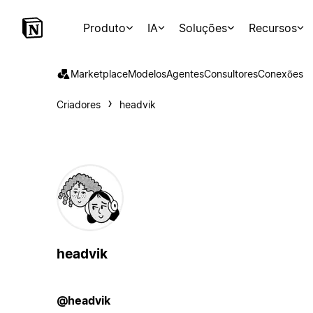
Produto
IA
Soluções
Recursos
Marketplace
Modelos
Agentes
Consultores
Conexões
Criadores
headvik
headvik
@headvik