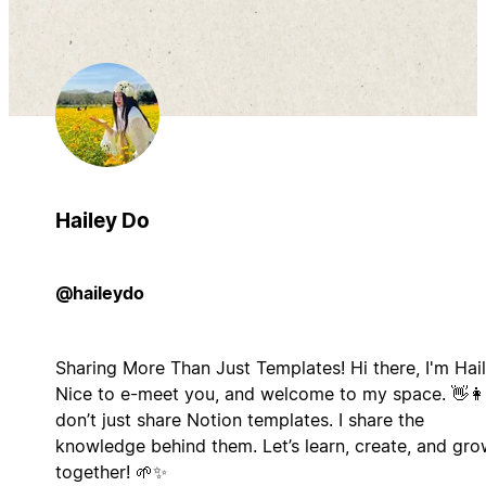
Hailey Do
@haileydo
Sharing More Than Just Templates! Hi there, I'm Hail
Nice to e-meet you, and welcome to my space. 👋👩‍
don’t just share Notion templates. I share the
knowledge behind them. Let’s learn, create, and gr
together! 🌱✨