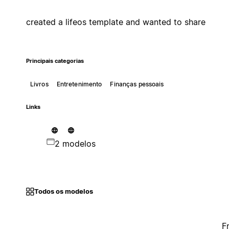
created a lifeos template and wanted to share
Principais categorias
Livros
Entretenimento
Finanças pessoais
Links
2 modelos
Todos os modelos
F