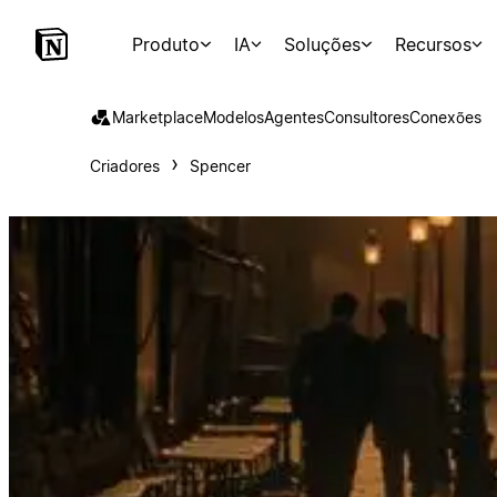
Produto
IA
Soluções
Recursos
Marketplace
Modelos
Agentes
Consultores
Conexões
Criadores
Spencer