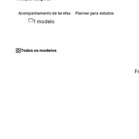
Acompanhamento de tarefas
Planner para estudos
1 modelo
Todos os modelos
F