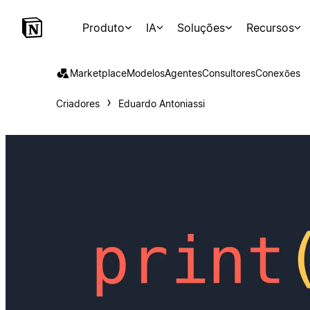
Produto
IA
Soluções
Recursos
Marketplace
Modelos
Agentes
Consultores
Conexões
Criadores
Eduardo Antoniassi