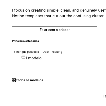
I focus on creating simple, clean, and genuinely usef
Notion templates that cut out the confusing clutter.
Falar com o criador
Principais categorias
Finanças pessoais
Debt Tracking
1 modelo
Todos os modelos
F