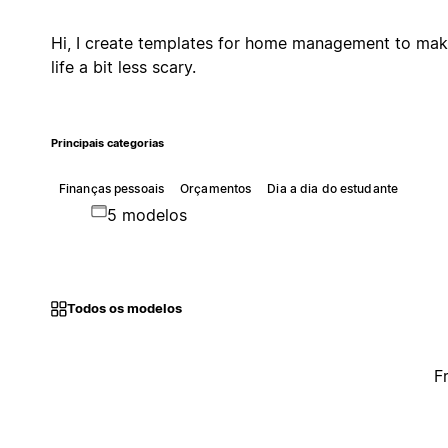
Hi, I create templates for home management to ma
life a bit less scary.
Principais categorias
Finanças pessoais
Orçamentos
Dia a dia do estudante
5 modelos
Todos os modelos
F