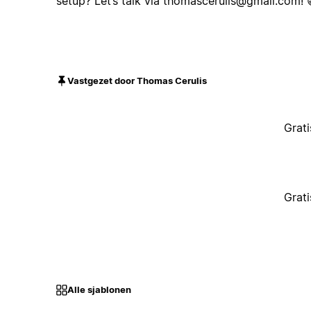
setup? Let’s talk via
thomascerulis@gmail.com
! 
Vastgezet door Thomas Cerulis
Grati
Grati
Alle sjablonen