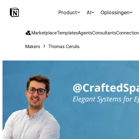
Product
AI
Oplossingen
Marketplace
Templates
Agents
Consultants
Connection
Makers
Thomas Cerulis