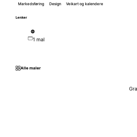
Markedsføring
Design
Veikart og kalendere
Lenker
1 mal
Alle maler
Gra