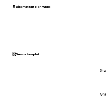
Disematkan oleh Weda
Semua templat
Gra
Gra