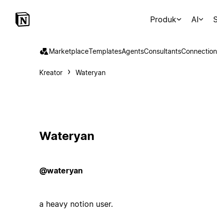
Produk
AI
S
Marketplace
Templates
Agents
Consultants
Connection
Kreator
Wateryan
Wateryan
@wateryan
a heavy notion user.