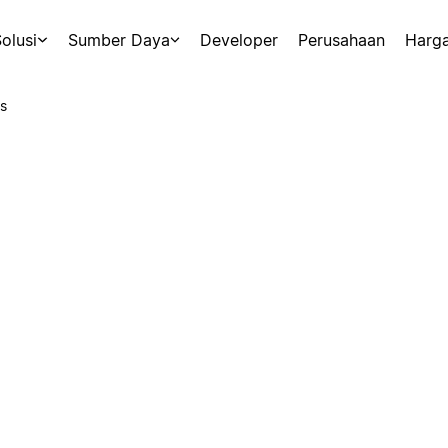
olusi
Sumber Daya
Developer
Perusahaan
Harg
s