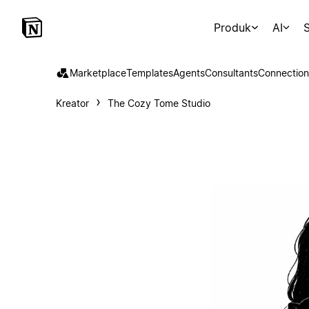
Produk
AI
S
Marketplace
Templates
Agents
Consultants
Connection
Kreator
The Cozy Tome Studio