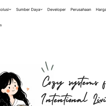
olusi
Sumber Daya
Developer
Perusahaan
Harg
s