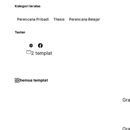
Kategori teratas
Perencana Pribadi
Thesis
Perencana Belajar
Tautan
2 templat
Semua templat
Gra
Gra