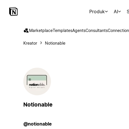
Produk
AI
S
Marketplace
Templates
Agents
Consultants
Connection
Kreator
Notionable
Notionable
@notionable