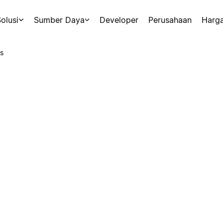
olusi
Sumber Daya
Developer
Perusahaan
Harg
s