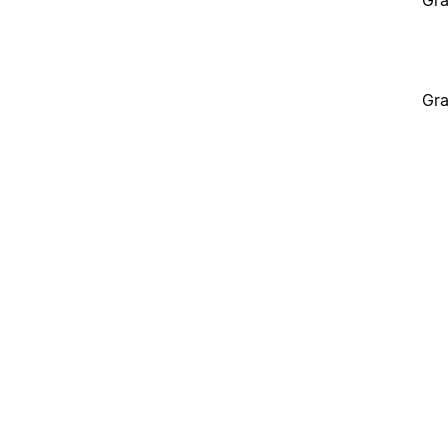
Gra
Gra