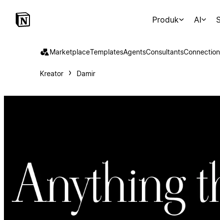
Produk
AI
S
Marketplace
Templates
Agents
Consultants
Connection
Kreator
Damir