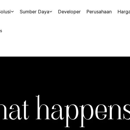
olusi
Sumber Daya
Developer
Perusahaan
Harg
s