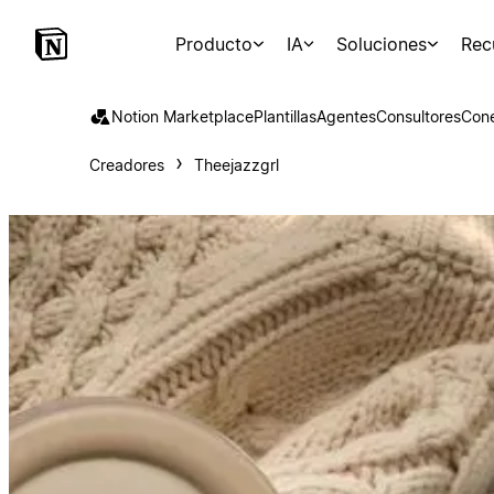
Producto
IA
Soluciones
Rec
Notion Marketplace
Plantillas
Agentes
Consultores
Con
Creadores
Theejazzgrl