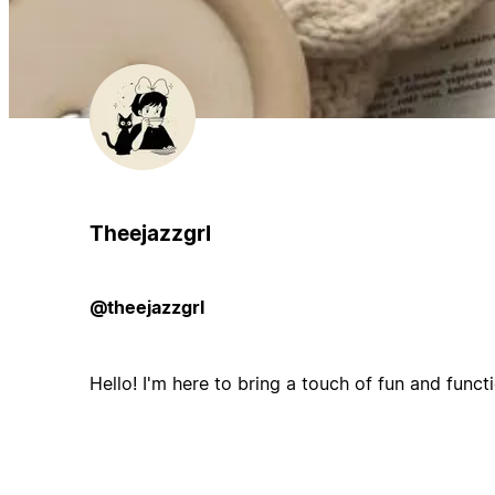
Theejazzgrl
@theejazzgrl
Hello! I'm here to bring a touch of fun and funct