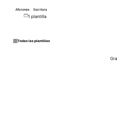
Aficiones
Escritura
1 plantilla
Todas las plantillas
Gra