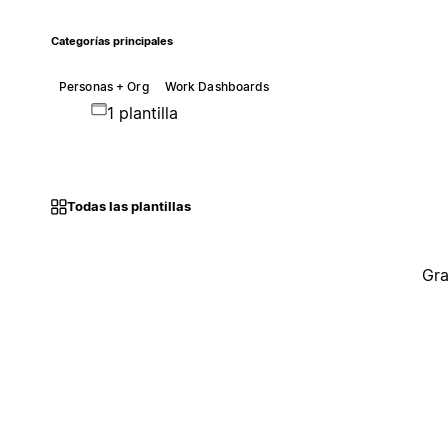
Categorías principales
Personas + Org
Work Dashboards
1 plantilla
Todas las plantillas
Gra