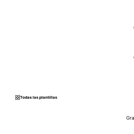
Todas las plantillas
Gra