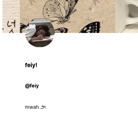
feiy!
@feiy
mwah ౨ৎ