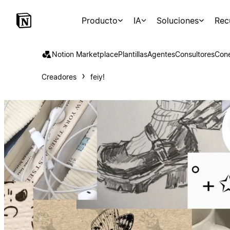
Producto
IA
Soluciones
Rec
Notion Marketplace
Plantillas
Agentes
Consultores
Con
Creadores
feiy!