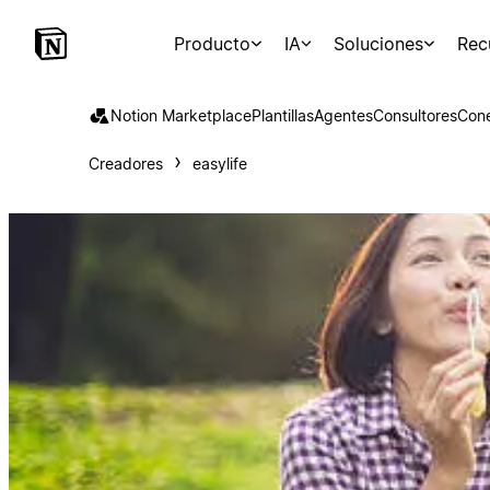
Producto
IA
Soluciones
Rec
Notion Marketplace
Plantillas
Agentes
Consultores
Con
Creadores
easylife