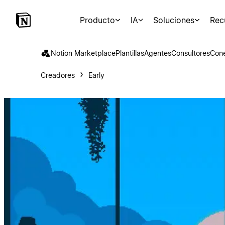
Producto
IA
Soluciones
Rec
Notion Marketplace
Plantillas
Agentes
Consultores
Con
Creadores
Early