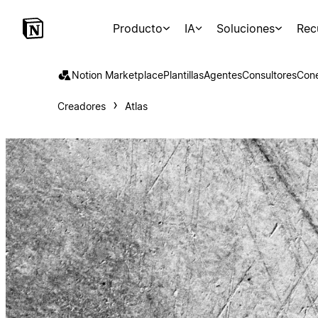
Producto
IA
Soluciones
Rec
Notion Marketplace
Plantillas
Agentes
Consultores
Con
Creadores
Atlas