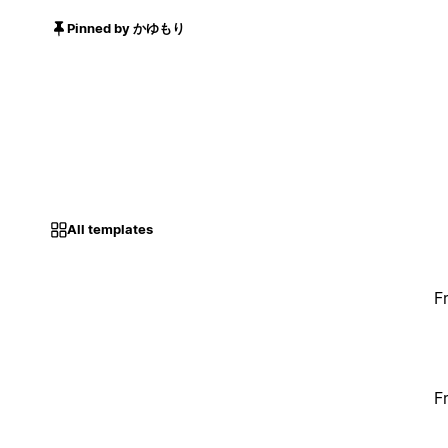
Pinned by かゆもり
All templates
F
F