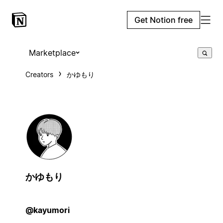
Get Notion free
Marketplace
Creators
かゆもり
かゆもり
@kayumori