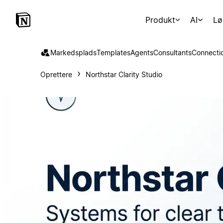
Produkt
AI
Lø
Markedsplads
Templates
Agents
Consultants
Connecti
Oprettere
Northstar Clarity Studio