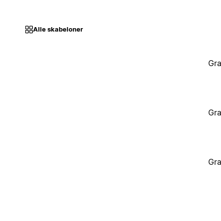
Alle skabeloner
Gra
Gra
Gra