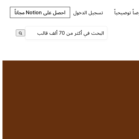
اً توضيحياً
تسجيل الدخول
احصل على Notion مجاناً