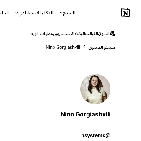
المنتَج
الذكاء الاصطناعي
الحلو
السوق
القوالب
الوكلاء
الاستشاريون
عمليات الربط
منشئو المحتوى
Nino Gorgiashvili
Nino Gorgiashvili
@nsystems