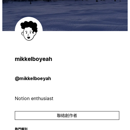
mikkelboyeah
@mikkelboeyah
Notion enthusiast
聯絡創作者
熱門類別