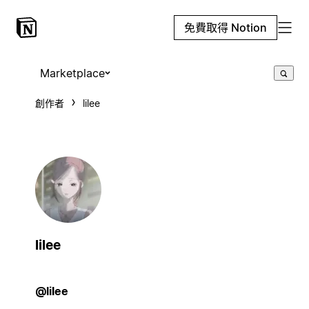
免費取得 Notion
Marketplace
創作者
lilee
lilee
@lilee