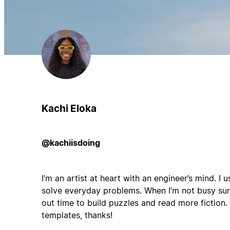
Kachi Eloka
@kachiisdoing
I’m an artist at heart with an engineer’s mind. I 
solve everyday problems. When I’m not busy surfi
out time to build puzzles and read more fiction
templates, thanks!