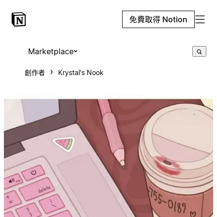
免費取得 Notion
Marketplace
創作者
Krystal's Nook