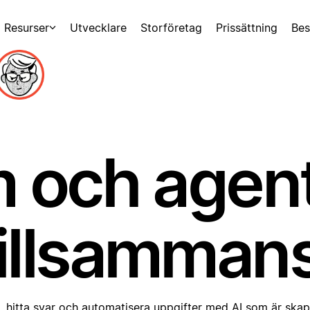
Resurser
Utvecklare
Storföretag
Prissättning
Bes
m och agen
tillsammans
hitta svar och automatisera uppgifter med AI som är skapa