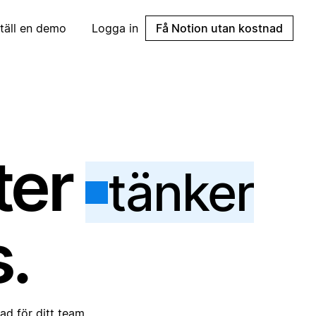
täll en demo
Logga in
Få Notion utan kostnad
ter
tänker
.
d för ditt team.