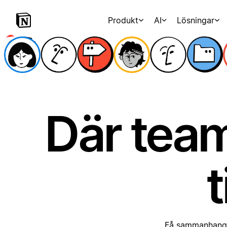
Produkt
AI
Lösningar
Där tea
Få sammanhang, 