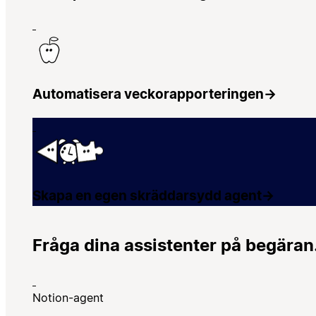
Automatisera veckorapporteringen
→
Skapa en egen skräddarsydd agent
→
Fråga dina assistenter på begäran
Notion-agent