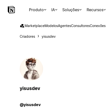
Produto
IA
Soluções
Recursos
Marketplace
Modelos
Agentes
Consultores
Conexões
Criadores
yisusdev
yisusdev
@yisusdev