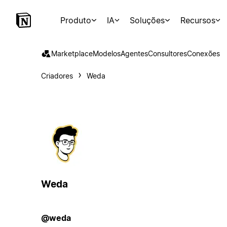
Produto
IA
Soluções
Recursos
Marketplace
Modelos
Agentes
Consultores
Conexões
Criadores
Weda
Weda
@weda