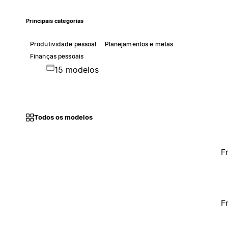
Principais categorias
Produtividade pessoal
Planejamentos e metas
Finanças pessoais
15 modelos
Todos os modelos
F
F