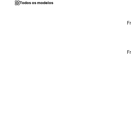
Todos os modelos
F
F