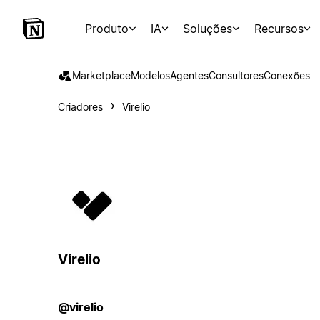
Produto
IA
Soluções
Recursos
Marketplace
Modelos
Agentes
Consultores
Conexões
Criadores
Virelio
Virelio
@virelio