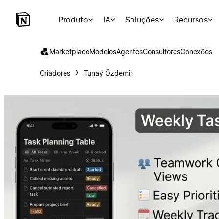
Produto
IA
Soluções
Recursos
Marketplace
Modelos
Agentes
Consultores
Conexões
Criadores
Tunay Özdemir