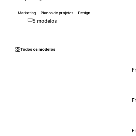
Marketing
Planos de projetos
Design
5 modelos
Todos os modelos
F
F
F