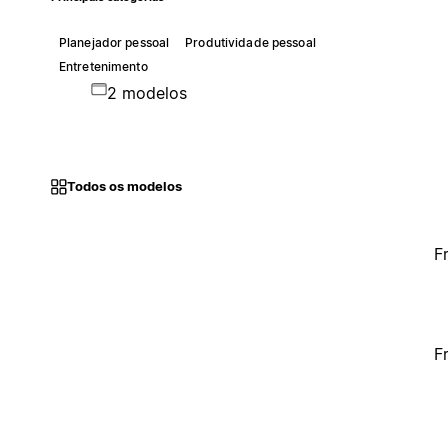
Planejador pessoal
Produtividade pessoal
Entretenimento
2 modelos
Todos os modelos
F
F