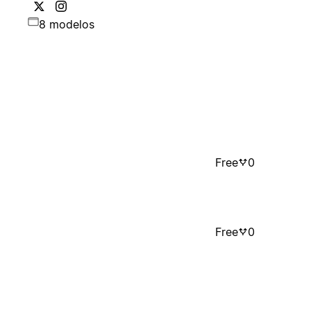
8 modelos
Free
0
Free
0