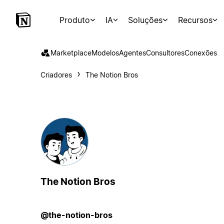
Produto
IA
Soluções
Recursos
Marketplace
Modelos
Agentes
Consultores
Conexões
Criadores
The Notion Bros
The Notion Bros
@the-notion-bros