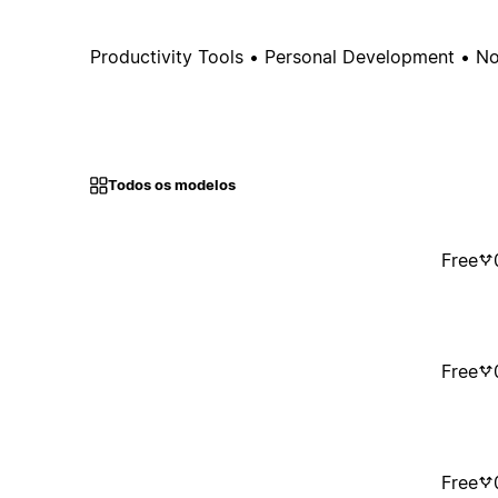
Productivity Tools • Personal Development • No
Todos os modelos
Free
Free
Free