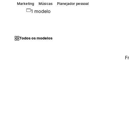
Marketing
Músicas
Planejador pessoal
1 modelo
Todos os modelos
F