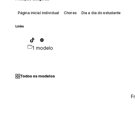
Página inicial individual
Chores
Dia a dia do estudante
Links
1 modelo
Todos os modelos
F