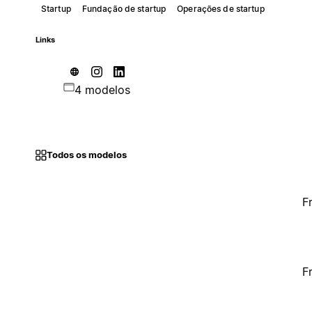
Startup
Fundação de startup
Operações de startup
Links
4 modelos
Todos os modelos
F
F