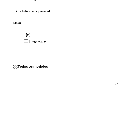
Produtividade pessoal
Links
1 modelo
Todos os modelos
F